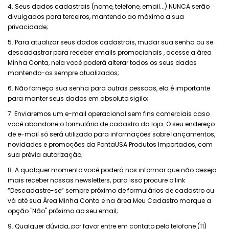
4. Seus dados cadastrais (nome, telefone, email...) NUNCA serão
divulgados para terceiros, mantendo ao
máximo a sua
privacidade;
5. Para atualizar seus dados cadastrais, mudar sua senha ou se
descadastrar para receber emails
promocionais , acesse a àrea
Minha Conta, nela você poderá alterar todos os seus dados
mantendo-os
sempre atualizados;
6. Não forneça sua senha para outras pessoas, ela é importante
para manter seus dados em absoluto
sigilo;
7. Enviaremos um e-mail operacional sem fins comerciais caso
você abandone o formulário de cadastro
da loja. O seu endereço
de e-mail só será utilizado para informações sobre lançamentos,
novidades e
promoções da PontaUSA Produtos Importados, com
sua prévia autorização;
8. A qualquer momento você poderá nos informar que não deseja
mais receber nossas newsletters, para
isso procure o link
“Descadastre-se” sempre próximo de formulários de cadastro ou
vá até sua Área Minha
Conta e na área Meu Cadastro marque a
opção "Não" próximo ao seu email;
9. Qualquer dúvida, por favor entre em contato pelo telofone (11)