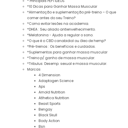
* Principais PEPTÍDEOS
*10 Dicas para Ganhar Massa Muscular
*Alimentação e suplementação pré-treino – O que
comer antes do seu Treino?
*Como evitar lesões na academia.
*DHEA : Seu aliado antienvelhecimento.
*Melatonina - Ajuda a regular o sono.
*O que é o CBD canabidiol ou óleo de hemp?
*Pré-treinos : Os benefícios e cuidados.
*Suplementos para ganhar massa muscular
*Treino p/ ganho de massa muscular.
*Tribulus: Desemp. sexual e massa muscular.
Marcas
4 Dimension
Adaptogen Science
Aps
Arnold Nutrition
Atlhetica Nutrition
Beast Sports
Bengay
Black Skull
Body Action
Bsn