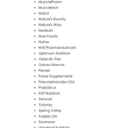
MusclePharm
Muscletech
Natrol
Nature's Bounty
Nature's Way
NeoNutri
Now Foods
Nutrex
NVE Pharmaceuticals
Optimum Nutrition
Osteo Bi-Flex
Outras Marcas
Peineili
Power Supplements
PrescriptionLabs USA
Probiótica
RSP Nutrition
Sensoril
Solaray
Spring Valley
Supply Life
Swanson
Universal Nutrition