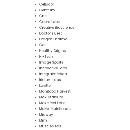
Cellucor
Centrum
Cnc
Cobra Labs
Creative Bioscience
Doctor's Best
Dragon Pharma
Gat
Healthy Origins
Hi-Tech
Image Sports
Innovative Labs
Integralmédica
Iridium Labs
Lavitte
Manitoba Harvest
Max Titanium
Maxeffect Labs
McNeil Nutritionals
Midway
Mrm
MuscleMeds