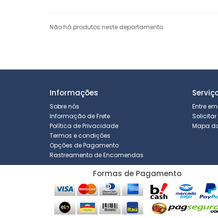
Não há produtos neste departamento
Informações
Serviç
Sobre nós
Entre em
Informação de Frete
Solicita
Política de Privacidade
Mapa do 
Termos e condições
Opções de Pagamento
Rastreamento de Encomendas
Formas de Pagamento