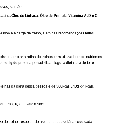
 ovos, salmão.
tina, Óleo de Linhaça, Óleo de Prímula, Vitamina A, D e C.
pessoa e a carga de treino, além das recomendações feitas
sa e adaptar a rotina de treinos para utilizar bem os nutrientes
: se 1g de proteína possui 4kcal, logo, a dieta terá de ter o
teínas da dieta dessa pessoa é de 560kcal [140g x 4 kcal].
orduras, 1g equivale a 9kcal.
o do treino, respeitando as quantidades diárias que cada