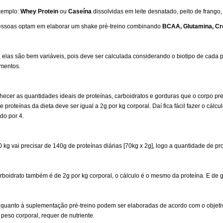
xemplo:
Whey Protein
ou
Caseína
dissolvidas em leite desnatado, peito de frango,
pessoas optam em elaborar um shake pré-treino combinando
BCAA, Glutamina, Crea
 elas são bem variáveis, pois deve ser calculada considerando o biotipo de cada 
ementos.
hecer as quantidades ideais de proteínas, carboidratos e gorduras que o corpo preci
proteínas da dieta deve ser igual a 2g por kg corporal. Daí fica fácil fazer o cálculo
ado por 4.
g vai precisar de 140g de proteínas diárias [70kg x 2g], logo a quantidade de pro
rboidrato também é de 2g por kg corporal, o cálculo é o mesmo da proteína. E de g
, quanto à suplementação pré-treino podem ser elaboradas de acordo com o objetiv
eso corporal, requer de nutriente.