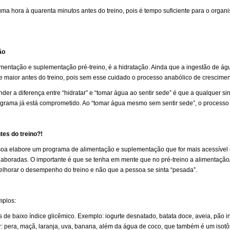
uma hora à quarenta minutos antes do treino, pois é tempo suficiente para o organ
ão
mentação e suplementação pré-treino, é a hidratação. Ainda que a ingestão de águ
 maior antes do treino, pois sem esse cuidado o processo anabólico de crescimen
er a diferença entre “hidratar” e “tomar água ao sentir sede” é que a qualquer s
ograma já está comprometido. Ao “tomar água mesmo sem sentir sede”, o processo d
tes do treino?!
oa elabore um programa de alimentação e suplementação que for mais acessível e 
laboradas. O importante é que se tenha em mente que no pré-treino a alimentaç
 melhorar o desempenho do treino e não que a pessoa se sinta “pesada”.
mplos:
de baixo índice glicêmico. Exemplo: iogurte desnatado, batata doce, aveia, pão inte
 pera, maçã, laranja, uva, banana, além da água de coco, que também é um isotôn