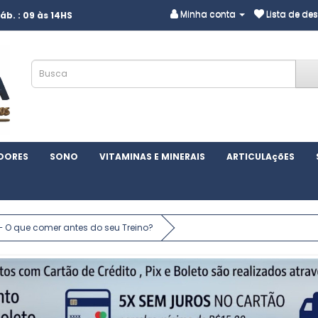
Minha conta
Lista de des
áb. : 09 às 14HS
DORES
SONO
VITAMINAS E MINERAIS
ARTICULAçõES
– O que comer antes do seu Treino?