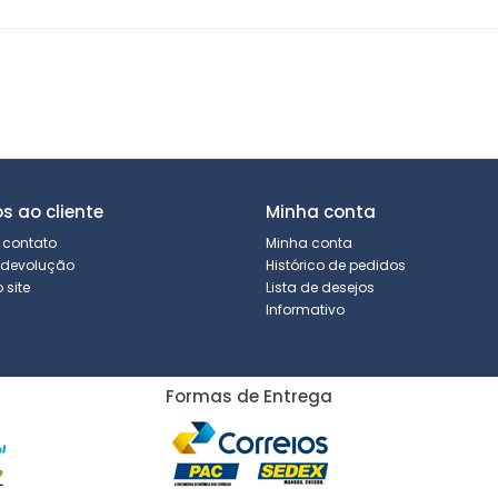
os ao cliente
Minha conta
 contato
Minha conta
r devolução
Histórico de pedidos
site
Lista de desejos
Informativo
Formas de Entrega