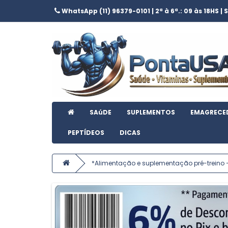
WhatsApp (11) 96379-0101 | 2ª à 6ª.: 09 às 18HS | S
SAúDE
SUPLEMENTOS
EMAGRECE
PEPTÍDEOS
DICAS
*Alimentação e suplementação pré-treino 