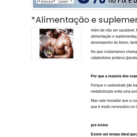
*Alimentação e suplemen
Além de não ser saudável, f
alimentação e suplementação
desempenho do treino, tant
No que costumamos chamar d
catabolismo proteico [perd
Por que a maioria dos esp
Porque o carboidrato [de ba
metabolizado evita uma poss
Mas vale ressaltar que a co
que é muito necessário no t
pre-treino
Existe um tempo ideal par