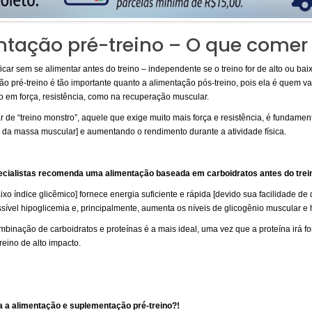
tação pré-treino – O que comer 
icar sem se alimentar antes do treino – independente se o treino for de alto ou bai
 pré-treino é tão importante quanto a alimentação pós-treino, pois ela é quem vai
o em força, resistência, como na recuperação muscular.
e “treino monstro”, aquele que exige muito mais força e resistência, é fundament
a da massa muscular] e aumentando o rendimento durante a atividade física.
ecialistas recomenda uma alimentação baseada em carboidratos antes do trei
ixo índice glicêmico] fornece energia suficiente e rápida [devido sua facilidade de
ível hipoglicemia e, principalmente, aumenta os níveis de glicogênio muscular e 
mbinação de carboidratos e proteínas é a mais ideal, uma vez que a proteína irá 
reino de alto impacto.
a a alimentação e suplementação pré-treino?!