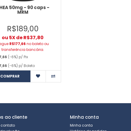
HEA 50mg - 90 caps -
MRM
R$189,00
ou 5X de R$37,80
ague
R$177,66
no boleto ou
transferência bancária.
7,66
(-6%) p/ Pix
7,66
(-6%) p/ Boleto
COMPRAR
os ao cliente
Minha conta
 contato
Minha conta