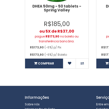
DHEA 50mg - 50 tablets -
D
Spring Valley
R$185,00
ou 5X de R$37,00
pague
R$173,90
no boleto ou
p
transferência bancária.
R$173,90
(-6%) p/ Pix
R$17
R$173,90
(-6%) p/ Boleto
R$17
COMPRAR
Informações
Serviç
Sobre nós
Entre em