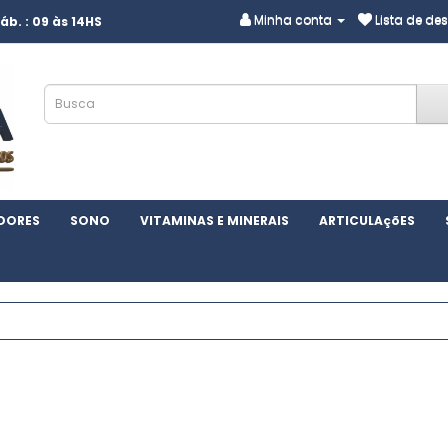
Minha conta
Lista de des
áb. : 09 às 14HS
DORES
SONO
VITAMINAS E MINERAIS
ARTICULAçõES