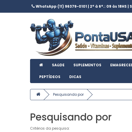
WhatsApp (11) 96379-0101 | 2ª à 6ª.: 09 às 18HS | S
SAúDE
SUPLEMENTOS
EMAGRECE
PEPTÍDEOS
DICAS
Pesquisando por
Pesquisando por
Critérios da pesquisa: