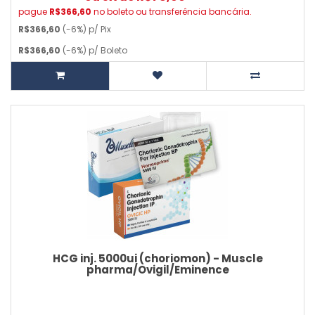
pague
R$366,60
no boleto ou transferência bancária.
R$366,60
(-6%) p/ Pix
R$366,60
(-6%) p/ Boleto
HCG inj. 5000ui (choriomon) - Muscle
pharma/Ovigil/Eminence