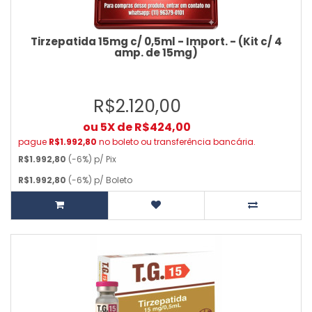
Tirzepatida 15mg c/ 0,5ml - Import. - (Kit c/ 4
amp. de 15mg)
R$2.120,00
ou 5X de R$424,00
pague
R$1.992,80
no boleto ou transferência bancária.
R$1.992,80
(-6%) p/ Pix
R$1.992,80
(-6%) p/ Boleto