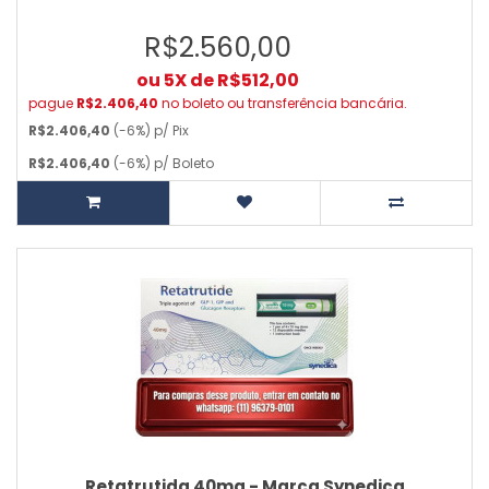
R$2.560,00
ou 5X de R$512,00
pague
R$2.406,40
no boleto ou transferência bancária.
R$2.406,40
(-6%) p/ Pix
R$2.406,40
(-6%) p/ Boleto
Retatrutida 40mg - Marca Synedica