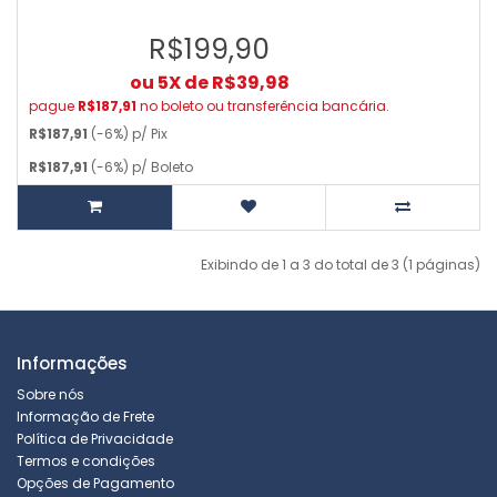
R$199,90
ou 5X de R$39,98
pague
R$187,91
no boleto ou transferência bancária.
R$187,91
(-6%) p/ Pix
R$187,91
(-6%) p/ Boleto
Exibindo de 1 a 3 do total de 3 (1 páginas)
Informações
Sobre nós
Informação de Frete
Política de Privacidade
Termos e condições
Opções de Pagamento