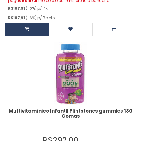
pague
R$187,91
no boleto ou transferência bancária.
R$187,91
(-6%) p/ Pix
R$187,91
(-6%) p/ Boleto
Multivitamínico Infantil Flintstones gummies 180
Gomas
R$292,00