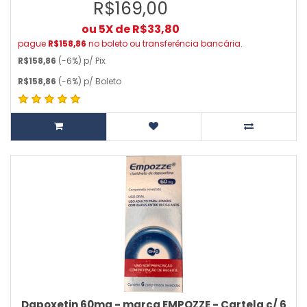
R$169,00
ou 5X de R$33,80
pague
R$158,86
no boleto ou transferência bancária.
R$158,86
(-6%) p/ Pix
R$158,86
(-6%) p/ Boleto
Dapoxetin 60mg - marca EMPOZZE - Cartela c/ 6