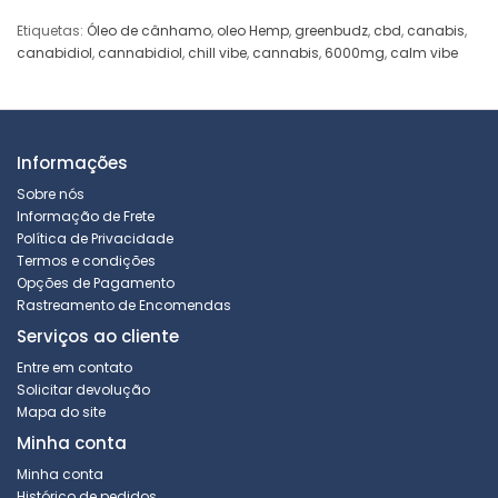
Etiquetas:
Óleo de cânhamo
,
oleo Hemp
,
greenbudz
,
cbd
,
canabis
,
canabidiol
,
cannabidiol
,
chill vibe
,
cannabis
,
6000mg
,
calm vibe
Informações
Sobre nós
Informação de Frete
Política de Privacidade
Termos e condições
Opções de Pagamento
Rastreamento de Encomendas
Serviços ao cliente
Entre em contato
Solicitar devolução
Mapa do site
Minha conta
Minha conta
Histórico de pedidos