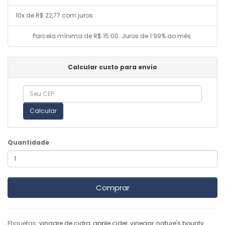
10x de R$ 22,77 com juros
Parcela mínima de R$ 15.00. Juros de 1.99% ao mês.
Calcular custo para envio
Calcular
Quantidade
Comprar
Etiquetas:
vinagre de cidra
,
apple cider
,
vinegar
,
nature's bounty