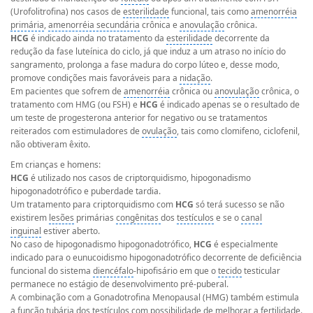
(Urofolitrofina) nos casos de
esterilidade
funcional, tais como
amenorréia
primária
,
amenorréia secundária
crônica e
anovulação
crônica.
HCG
é indicado ainda no tratamento da
esterilidade
decorrente da
redução da fase luteínica do ciclo, já que induz a um atraso no início do
sangramento, prolonga a fase madura do corpo lúteo e, desse modo,
promove condições mais favoráveis para a
nidação
.
Em pacientes que sofrem de
amenorréia
crônica ou
anovulação
crônica, o
tratamento com HMG (ou FSH) e
HCG
é indicado apenas se o resultado de
um teste de progesterona anterior for negativo ou se tratamentos
reiterados com estimuladores de
ovulação
, tais como clomifeno, ciclofenil,
não obtiveram êxito.
Em crianças e homens:
HCG
é utilizado nos casos de criptorquidismo, hipogonadismo
hipogonadotrófico e puberdade tardia.
Um tratamento para criptorquidismo com
HCG
só terá sucesso se não
existirem
lesões
primárias
congênitas
dos
testículos
e se o
canal
inguinal
estiver aberto.
No caso de hipogonadismo hipogonadotrófico,
HCG
é especialmente
indicado para o eunucoidismo hipogonadotrófico decorrente de deficiência
funcional do sistema
diencéfalo
-hipofisário em que o
tecido
testicular
permanece no estágio de desenvolvimento pré-puberal.
A combinação com a Gonadotrofina Menopausal (HMG) também estimula
a função tubária dos
testículos
com possibilidade de melhorar a fertilidade.