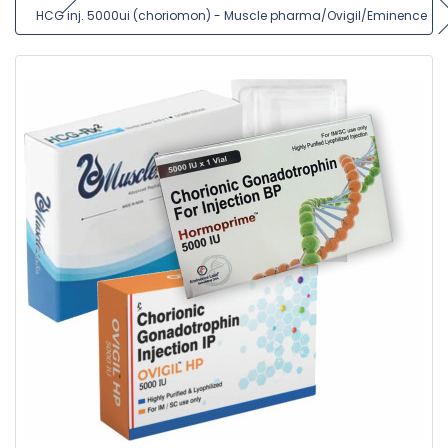
HCG inj. 5000ui (choriomon) - Muscle pharma/Ovigil/Eminence