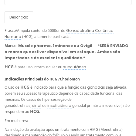
Descrição
Frasco/Ampola contendo 5000ui de
Gonadotrofina Coriônica
Humana
(HCG), altamente purificada.
Marca:
Muscle pharma, Eminence ou Ovigil *SERÁ ENVIADO
a marca que estiver disponível em estoque . Ambos são
importados e de excelente qualidade.*
HCG
é para uso intramuscular ou
subcutâneo
.
Indicações Principais do HCG /Choriomon
HCG
O uso de
é indicado para que a função das
gônadas
seja ativada,
porém seu sucesso terapêutico depende da capacidade funcional das
mesmas. Os casos de hipersecreção de
gonadotrofinas,
sinal
de
insuficiência
gonodal primária irreversível, não
HCG.
respondem ao
Em mulheres:
Na indução da
ovulação
após um tratamento com HMG (Menotrofina)
destinado à manutenção do
folículo
ou após um tratamento com FSH