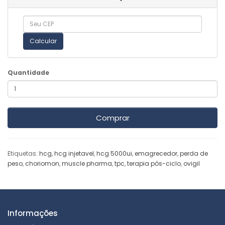
Calcular
Quantidade
Comprar
Etiquetas:
hcg
,
hcg injetavel
,
hcg 5000ui
,
emagrecedor
,
perda de
peso
,
choriomon
,
muscle pharma
,
tpc
,
terapia pós-ciclo
,
ovigil
Informações